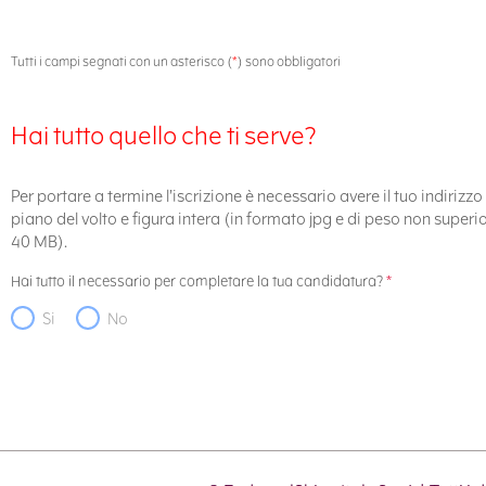
Tutti i campi segnati con un asterisco (
*
) sono obbligatori
Hai tutto quello che ti serve?
Per portare a termine l’iscrizione è necessario avere il tuo indiriz
piano del volto e figura intera (in formato jpg e di peso non superi
40 MB).
Hai tutto il necessario per completare la tua candidatura?
*
Si
No